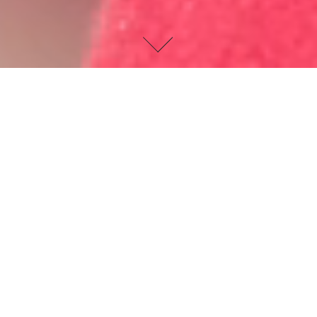
Aktionskünstler aus Wien – donhofer.
Auswahl zentraler Auszeichnungen und institutioneller Sammlungen von donhofer.,
darunter
CCA
Venus, CCA Auszeichnung,
Grand Diploma for Drawing
, die
Landessammlung Niederösterreich
, die
Sammlung der Stadt St. Pölten
sowie die
Wienbibliothek im Rathaus
und die
Plakatsammlung Basel
.
donhofer. ist ein österreichischer Aktionskünstler und Maler, dessen
Werk die Grenzen zwischen bildender Kunst und Performance auslotet.
In seinen Arbeiten spielen performative Elemente, räumliche
Interventionen und die aktive Einbindung des Publikums eine zentrale
Rolle. Thematisch reflektiert donhofer. die sozialen und politischen
Strukturen des 21. Jahrhunderts, wobei Macht, Dekadenz, Geld und