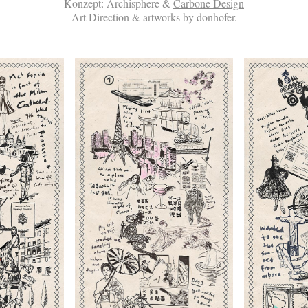
Konzept: Archisphere &
Carbone Design
Art Direction & artworks by donhofer.